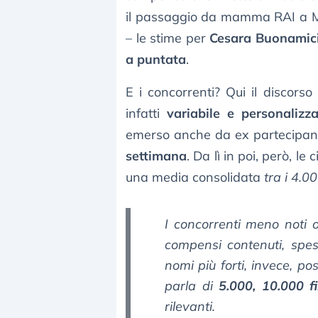
il passaggio da mamma RAI a Me
– le stime per
Cesara Buonamic
a puntata
.
E i concorrenti? Qui il discors
infatti
variabile e personalizz
emerso anche da ex partecipant
settimana
. Da lì in poi, però, l
una media consolidata
tra i 4.0
I concorrenti meno noti o
compensi contenuti, spe
nomi più forti, invece, po
parla di
5.000, 10.000 
rilevanti.