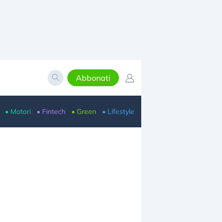
Abbonati
• Motori
• Fintech
• Green
• Lifestyle