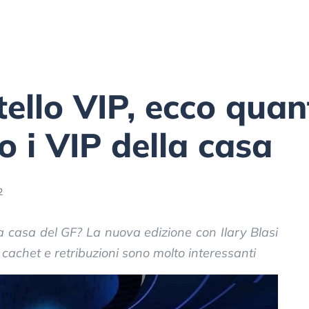
ello VIP, ecco quan
 i VIP della casa
2
a casa del GF? La nuova edizione con Ilary Blasi
u cachet e retribuzioni sono molto interessanti