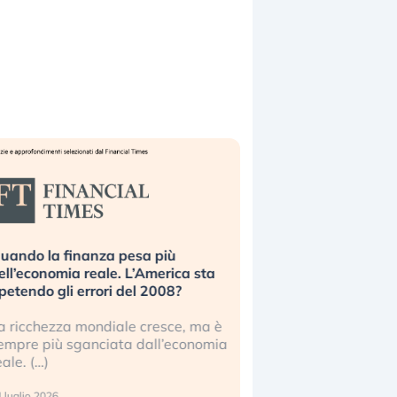
uando la finanza pesa più
Russia e Cina pronti
ell’economia reale. L’America sta
Starlink. Gli investit
ipetendo gli errori del 2008?
sottovalutando il ris
a ricchezza mondiale cresce, ma è
Gli investitori tech c
empre più sganciata dall’economia
ignorare il rischio geop
eale. (…)
17 luglio 2026
 luglio 2026