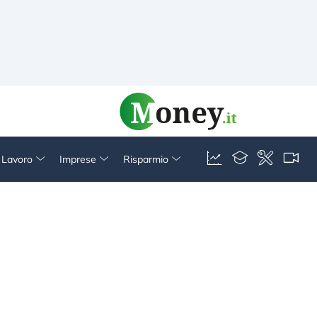
& Lavoro
Imprese
Risparmio