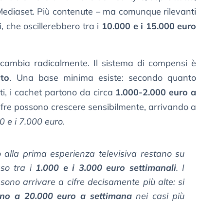
diaset. Più contenute – ma comunque rilevanti
i
, che oscillerebbero tra i
10.000 e i 15.000 euro
o cambia radicalmente. Il sistema di compensi è
ato
. Una base minima esiste: secondo quanto
i, i cachet partono da circa
1.000-2.000 euro a
e cifre possono crescere sensibilmente, arrivando a
00 e i 7.000 euro
.
 alla prima esperienza televisiva restano su
sso tra i
1.000 e i 3.000 euro settimanali
. I
ssono arrivare a cifre decisamente più alte: si
fino a 20.000 euro a settimana
nei casi più