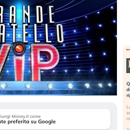
eme alla
«La mia vita è rovinata». Investitori
Q
uidando il
in preda al panico dopo lo scoppio
d
della bolla AI
r
finalmente
Il crollo della bolla AI travolge il
L
tanchezza
Kospi, mentre gli investitori retail (…)
s
iungi Money.it come
r
te preferita su Google
30 luglio 2026
24