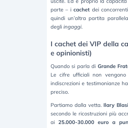
uscite. Ed è proprio la capacit
parte – i
cachet
dei concorrenti
quindi un’altra partita paralle
degli
ingaggi
.
I cachet dei VIP della c
e opinionisti)
Quando si parla di
Grande Frat
Le cifre ufficiali non vengo
indiscrezioni e testimonianze h
preciso.
Partiamo dalla vetta.
Ilary Blas
secondo le ricostruzioni più acc
ai
25.000-30.000 euro a pun