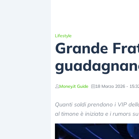
Lifestyle
Grande Frat
guadagnano
Money.it Guide
18 Marzo 2026 - 15:3
Quanti soldi prendono i VIP dell
al timone è iniziata e i rumors s