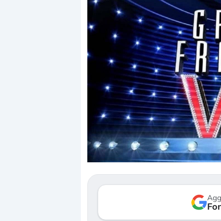
Dalle valutazioni estr
correzione. Cosa sta g
repricing degli asset?
Gli investitori stanno 
mostrando segni di s
Agg
verso le (…)
Fon
3 agosto 2026