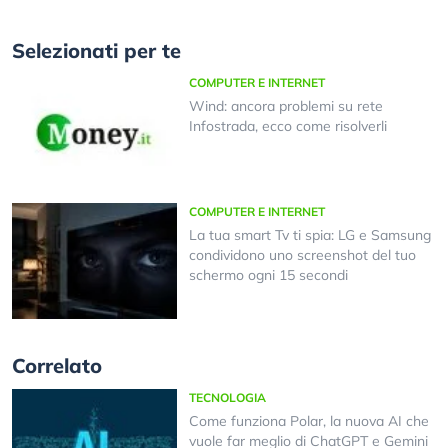
Selezionati per te
COMPUTER E INTERNET
Wind: ancora problemi su rete
Infostrada, ecco come risolverli
COMPUTER E INTERNET
La tua smart Tv ti spia: LG e Samsung
condividono uno screenshot del tuo
schermo ogni 15 secondi
Correlato
TECNOLOGIA
Come funziona Polar, la nuova AI che
vuole far meglio di ChatGPT e Gemini