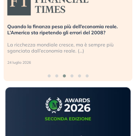
conomia reale.
Russia e Cina pronti a spegnere Starl
 del 2008?
investitori stanno sottovalutando il r
 è sempre più
Gli investitori tech continuano a ignor
geopolitico: il (…)
17 luglio 2026