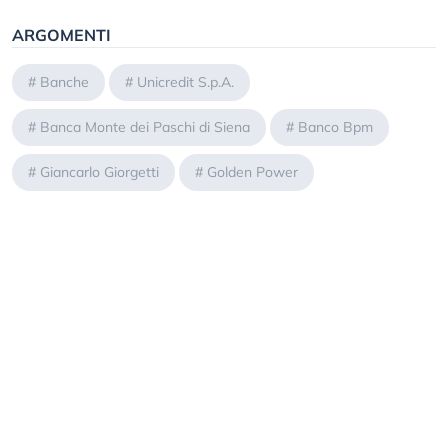
ARGOMENTI
#
Banche
#
Unicredit S.p.A.
#
Banca Monte dei Paschi di Siena
#
Banco Bpm
#
Giancarlo Giorgetti
#
Golden Power