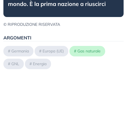
mondo. È la prima nazione a riuscirci
© RIPRODUZIONE RISERVATA
ARGOMENTI
#
Germania
#
Europa (UE)
#
Gas naturale
#
GNL
#
Energia