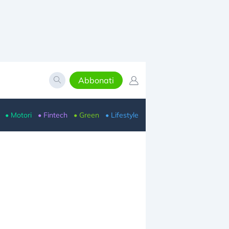
Abbonati
• Motori
• Fintech
• Green
• Lifestyle