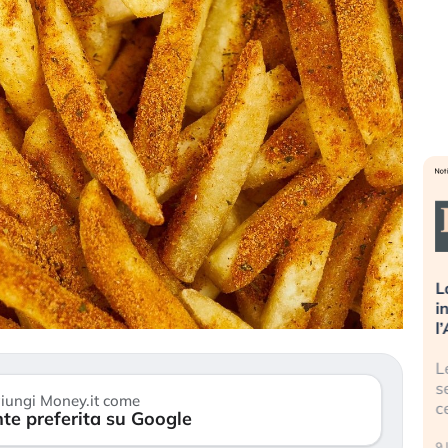
sa più
Russia e Cina pronti a spegnere
L
’America sta
Starlink. Gli investitori stanno
i
l 2008?
sottovalutando il rischio?
l
 cresce, ma è
Gli investitori tech continuano a
L
dall’economia
ignorare il rischio geopolitico: il (…)
s
iungi Money.it come
c
te preferita su Google
17 luglio 2026
9 