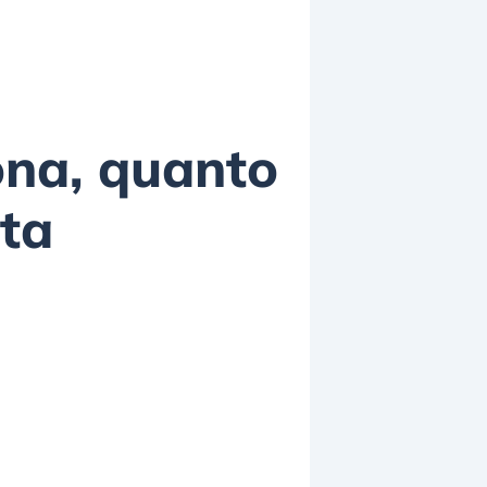
iona, quanto
rta