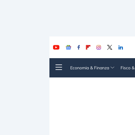
Economia & Finanza
Fisco 