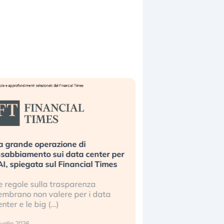
a grande operazione di
Bending Spoons non 
nsabbiamento sui data center per
la tecnologia europe
’AI, spiegata sul Financial Times
scalare?
e regole sulla trasparenza
Perché gli americani e 
embrano non valere per i data
stanno superando in 
enter e le big (…)
2 luglio 2026
luglio 2026