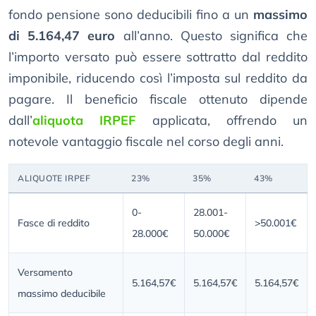
fondo pensione sono deducibili fino a un
massimo
di 5.164,47 euro
all’anno. Questo significa che
l’importo versato può essere sottratto dal reddito
imponibile, riducendo così l’imposta sul reddito da
pagare. Il beneficio fiscale ottenuto dipende
dall’
aliquota IRPEF
applicata, offrendo un
notevole vantaggio fiscale nel corso degli anni.
ALIQUOTE IRPEF
23%
35%
43%
0-
28.001-
Fasce di reddito
>50.001€
28.000€
50.000€
Versamento
5.164,57€
5.164,57€
5.164,57€
massimo deducibile