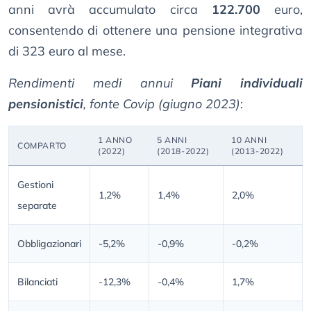
anni avrà accumulato circa
122.700
euro,
consentendo di ottenere una pensione integrativa
di 323 euro al mese.
Rendimenti medi annui
Piani individuali
pensionistici
, fonte Covip (giugno 2023)
:
1 ANNO
5 ANNI
10 ANNI
COMPARTO
(2022)
(2018-2022)
(2013-2022)
Gestioni
1,2%
1,4%
2,0%
separate
Obbligazionari
-5,2%
-0,9%
-0,2%
Bilanciati
-12,3%
-0,4%
1,7%