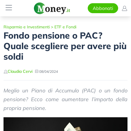
Abbonati
Risparmio e Investimenti
>
ETF e Fondi
Fondo pensione o PAC?
Quale scegliere per avere più
soldi
Claudia Cervi
08/04/2024
Meglio un Piano di Accumulo (PAC) o un fondo
pensione? Ecco come aumentare l’importo della
propria pensione.