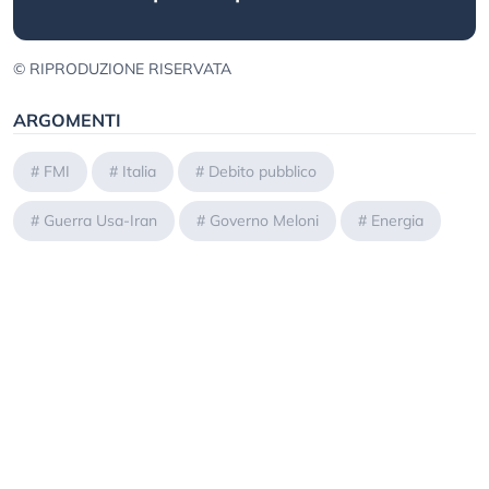
© RIPRODUZIONE RISERVATA
ARGOMENTI
#
FMI
#
Italia
#
Debito pubblico
#
Guerra Usa-Iran
#
Governo Meloni
#
Energia