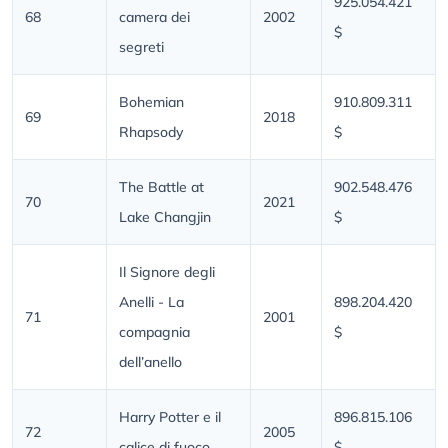
925.054.421
68
camera dei
2002
$
segreti
Bohemian
910.809.311
69
2018
Rhapsody
$
The Battle at
902.548.476
70
2021
Lake Changjin
$
Il Signore degli
Anelli - La
898.204.420
71
2001
compagnia
$
dell’anello
Harry Potter e il
896.815.106
72
2005
calice di fuoco
$