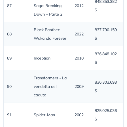
848.853.382
87
Saga: Breaking
2012
$
Dawn – Parte 2
Black Panther:
837.790.159
88
2022
Wakanda Forever
$
836.848.102
89
Inception
2010
$
Transformers - La
836.303.693
90
vendetta del
2009
$
caduto
825.025.036
91
Spider-Man
2002
$