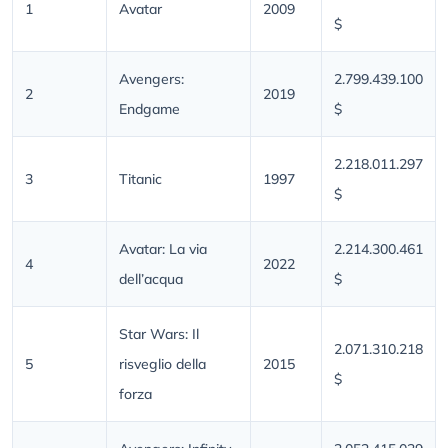
1
Avatar
2009
$
Avengers:
2.799.439.100
2
2019
Endgame
$
2.218.011.297
3
Titanic
1997
$
Avatar: La via
2.214.300.461
4
2022
dell’acqua
$
Star Wars: Il
2.071.310.218
5
risveglio della
2015
$
forza