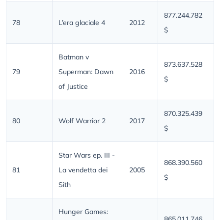
877.244.782
78
L’era glaciale 4
2012
$
Batman v
873.637.528
79
Superman: Dawn
2016
$
of Justice
870.325.439
80
Wolf Warrior 2
2017
$
Star Wars ep. III -
868.390.560
81
La vendetta dei
2005
$
Sith
Hunger Games:
865.011.746