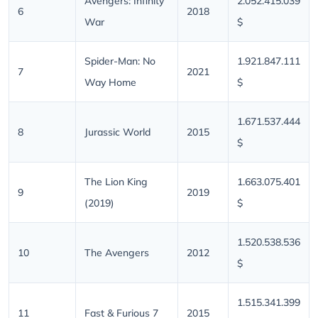
Avengers: Infinity
2.052.415.039
6
2018
War
$
Spider-Man: No
1.921.847.111
7
2021
Way Home
$
1.671.537.444
8
Jurassic World
2015
$
The Lion King
1.663.075.401
9
2019
(2019)
$
1.520.538.536
10
The Avengers
2012
$
1.515.341.399
11
Fast & Furious 7
2015