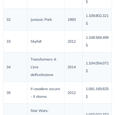
$
1.109.802.321
32
Jurassic Park
1993
$
1.108.569.499
33
Skyfall
2012
$
Transformers 4:
1.104.054.072
34
L’era
2014
$
dell’estinzione
Il cavaliere oscuro
1.081.169.825
35
2012
- Il ritorno
$
Star Wars:
1.077.022.372