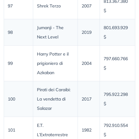
813.367.380
97
Shrek Terzo
2007
$
Jumanji - The
801.693.929
98
2019
Next Level
$
Harry Potter e il
797.660.766
99
prigioniero di
2004
$
Azkaban
Pirati dei Caraibi:
795.922.298
100
La vendetta di
2017
$
Salazar
E.T.
792.910.554
101
1982
L’Extraterrestre
$