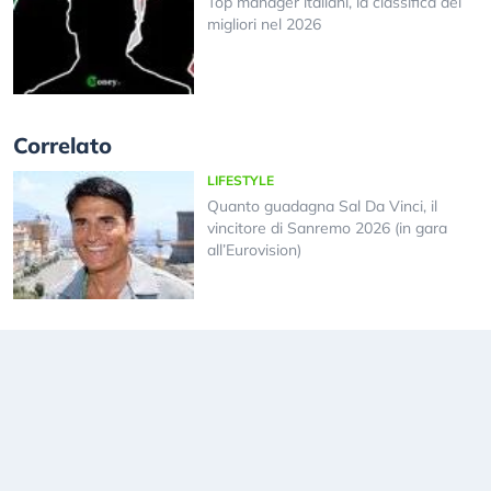
Top manager italiani, la classifica dei
migliori nel 2026
Correlato
LIFESTYLE
Quanto guadagna Sal Da Vinci, il
vincitore di Sanremo 2026 (in gara
all’Eurovision)