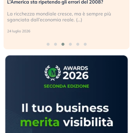
L’America sta ripetendo gli errori del 2008?
La ricchezza mondiale cresce, ma è sempre più
sganciata dall’economia reale. (…)
24 luglio 2026