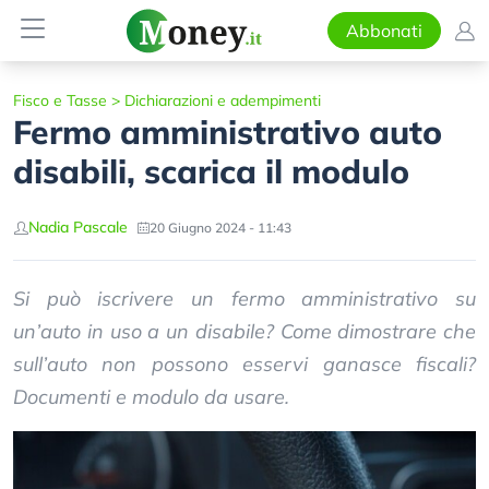
Abbonati
Fisco e Tasse
>
Dichiarazioni e adempimenti
Fermo amministrativo auto
disabili, scarica il modulo
Nadia Pascale
20 Giugno 2024 - 11:43
Si può iscrivere un fermo amministrativo su
un’auto in uso a un disabile? Come dimostrare che
sull’auto non possono esservi ganasce fiscali?
Documenti e modulo da usare.