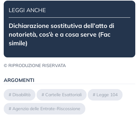
LEGGI ANCHE
Dichiarazione sostitutiva dell’atto di
notorietà, cos’è e a cosa serve (Fac
simile)
© RIPRODUZIONE RISERVATA
ARGOMENTI
#
Disabilità
#
Cartelle Esattoriali
#
Legge 104
#
Agenzia delle Entrate-Riscossione