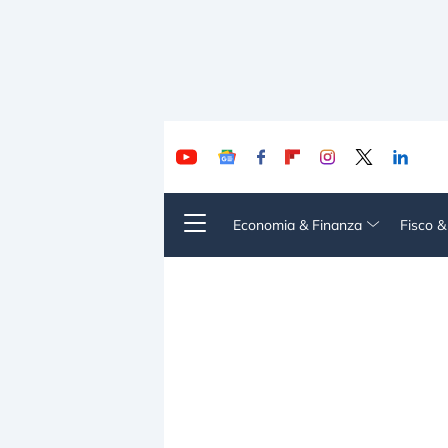
Economia & Finanza
Fisco 