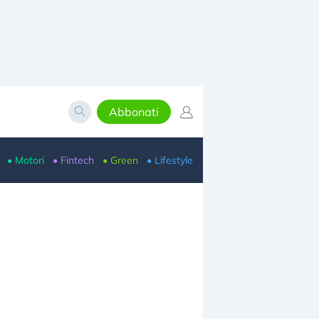
Abbonati
• Motori
• Fintech
• Green
• Lifestyle