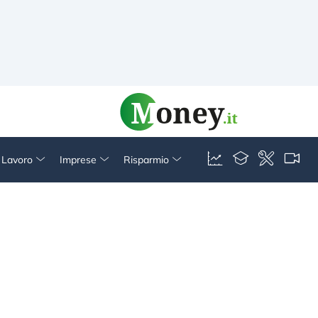
& Lavoro
Imprese
Risparmio