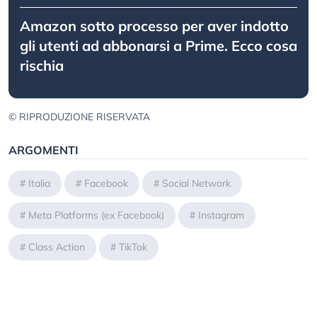
Amazon sotto processo per aver indotto
gli utenti ad abbonarsi a Prime. Ecco cosa
rischia
© RIPRODUZIONE RISERVATA
ARGOMENTI
#
Italia
#
Facebook
#
Social Network
#
Meta Platforms (ex Facebook)
#
Instagram
#
Class Action
#
TikTok