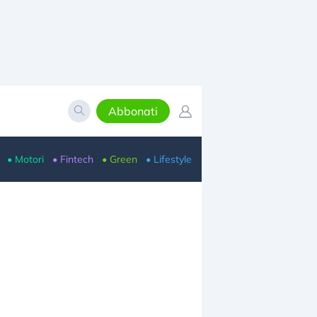
Abbonati
• Motori
• Fintech
• Green
• Lifestyle