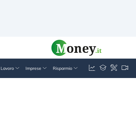
& Lavoro
Imprese
Risparmio