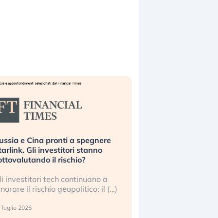
ussia e Cina pronti a spegnere
La grande operazion
tarlink. Gli investitori stanno
insabbiamento sui da
ottovalutando il rischio?
l’AI, spiegata sul Fi
li investitori tech continuano a
Le regole sulla trasp
gnorare il rischio geopolitico: il (…)
sembrano non valere 
center e le big (…)
 luglio 2026
9 luglio 2026