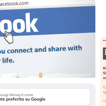
». Investitori
Quando la finanza pesa più
R
o lo scoppio
dell’economia reale. L’America sta
S
ripetendo gli errori del 2008?
s
travolge il
La ricchezza mondiale cresce, ma è
G
itori retail (…)
sempre più sganciata dall’economia
i
iungi Money.it come
reale. (…)
te preferita su Google
17
24 luglio 2026