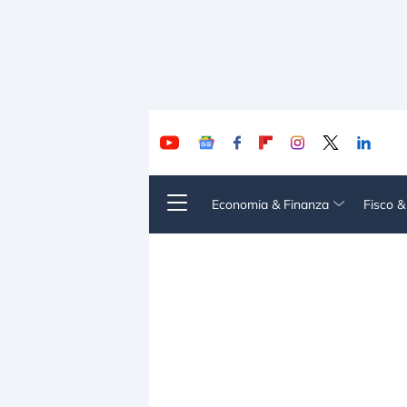
Economia & Finanza
Fisco 