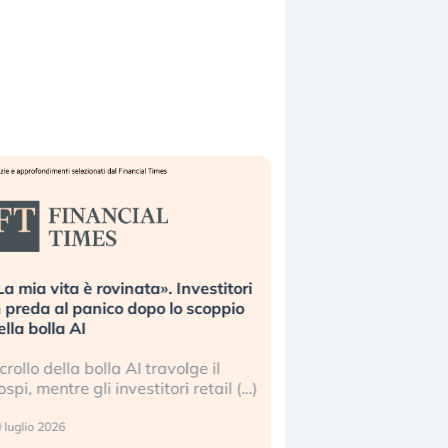
ta». Investitori
Quando la finanza pesa più
opo lo scoppio
dell’economia reale. L’America sta
ripetendo gli errori del 2008?
I travolge il
La ricchezza mondiale cresce, ma è
stitori retail (…)
sempre più sganciata dall’economia
reale. (…)
24 luglio 2026