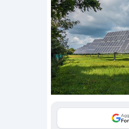
D
c
r
G
Agg
v
Fon
3