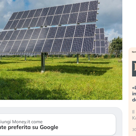
alle valutazioni estreme alla
«La mia vita è rovina
orrezione. Cosa sta guidando il
in preda al panico d
epricing degli asset?
della bolla AI
li investitori stanno finalmente
Il crollo della bolla A
mostrando segni di stanchezza
Kospi, mentre gli inve
iungi Money.it come
erso le (…)
te preferita su Google
30 luglio 2026
 agosto 2026