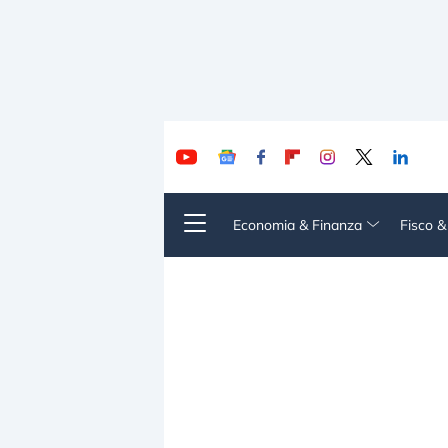
Economia & Finanza
Fisco 