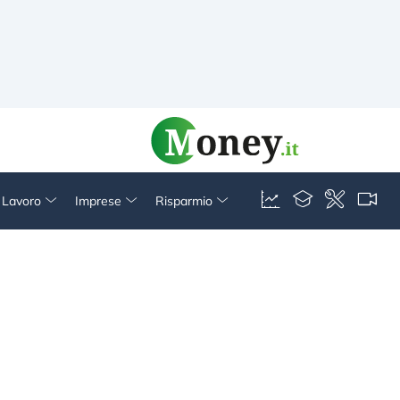
& Lavoro
Imprese
Risparmio