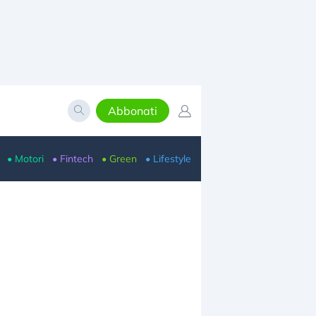
Abbonati
• Motori
• Fintech
• Green
• Lifestyle