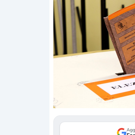
Dalle valutazioni estr
correzione. Cosa sta g
repricing degli asset?
Gli investitori stanno 
mostrando segni di s
verso le (…)
Agg
3 agosto 2026