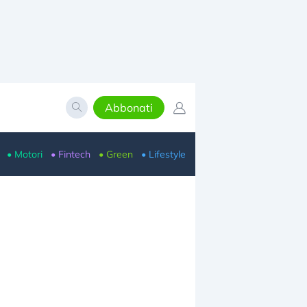
Abbonati
• Motori
• Fintech
• Green
• Lifestyle