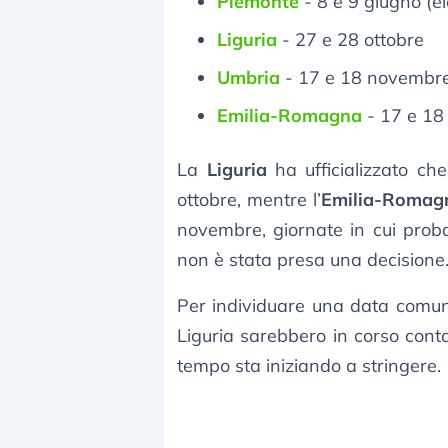
Piemonte
- 8 e 9 giugno (el
Liguria
- 27 e 28 ottobre
Umbria
- 17 e 18 novembr
Emilia-Romagna
- 17 e 18
La
Liguria
ha ufficializzato ch
ottobre, mentre l’
Emilia-Romag
novembre, giornate in cui prob
non è stata presa una decisione
Per individuare una data comun
Liguria sarebbero in corso contatt
tempo sta iniziando a stringere.