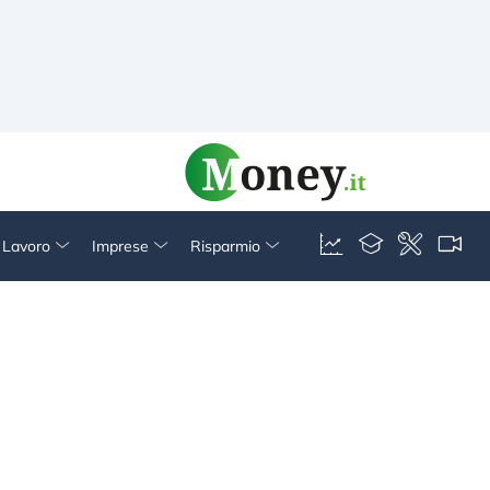
& Lavoro
Imprese
Risparmio