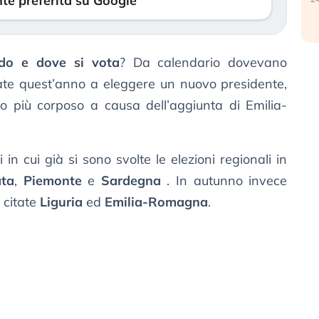
te preferita su Google
ndo e dove si vota
? Da calendario dovevano
ate quest’anno a eleggere un nuovo presidente,
to più corposo a causa dell’aggiunta di Emilia-
 in cui già si sono svolte le elezioni regionali in
ata
,
Piemonte
e
Sardegna
. In autunno invece
à citate
Liguria
ed
Emilia-Romagna
.