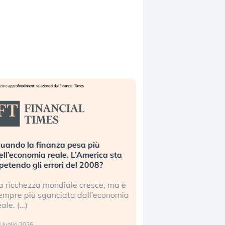
uando la finanza pesa più
Russia e Cina pronti
ell’economia reale. L’America sta
Starlink. Gli investit
ipetendo gli errori del 2008?
sottovalutando il ris
a ricchezza mondiale cresce, ma è
Gli investitori tech c
empre più sganciata dall’economia
ignorare il rischio geop
eale. (…)
17 luglio 2026
 luglio 2026