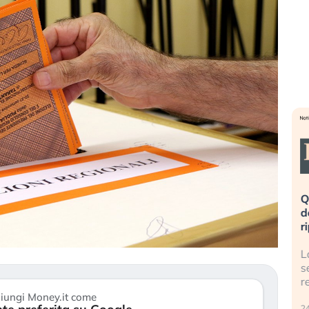
eme alla
«La mia vita è rovinata». Investitori
Q
uidando il
in preda al panico dopo lo scoppio
d
della bolla AI
r
finalmente
Il crollo della bolla AI travolge il
L
tanchezza
Kospi, mentre gli investitori retail (…)
s
r
30 luglio 2026
iungi Money.it come
24