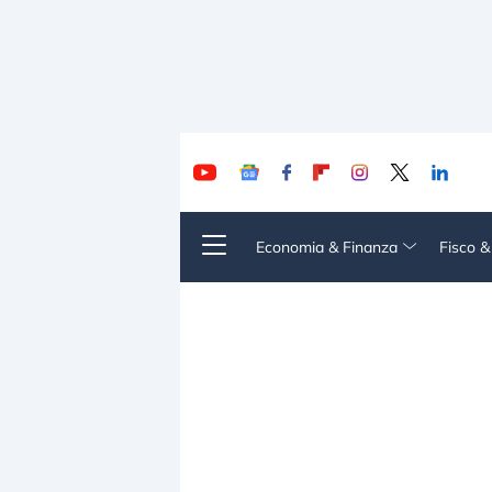
Economia & Finanza
Fisco 