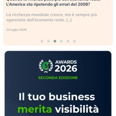
L’America sta ripetendo gli errori del 2008?
La ricchezza mondiale cresce, ma è sempre più
sganciata dall’economia reale. (…)
24 luglio 2026