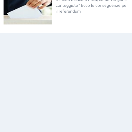
conteggiate? Ecco le conseguenze per
il referendum