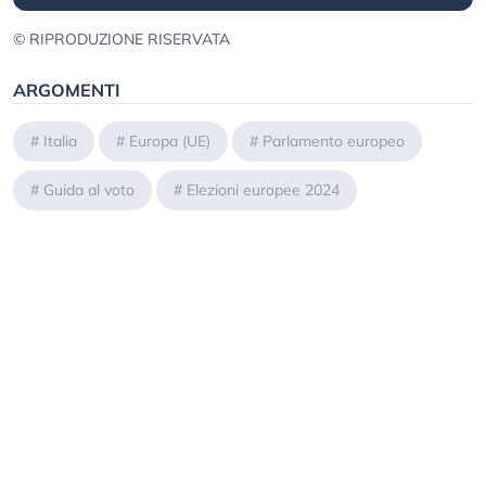
© RIPRODUZIONE RISERVATA
ARGOMENTI
#
Italia
#
Europa (UE)
#
Parlamento europeo
#
Guida al voto
#
Elezioni europee 2024