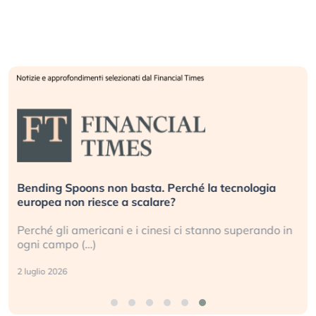
Bending Spoons non basta. Perché la tecnologia
D
europea non riesce a scalare?
g
Perché gli americani e i cinesi ci stanno superando in
G
ogni campo (…)
s
2 luglio 2026
3 