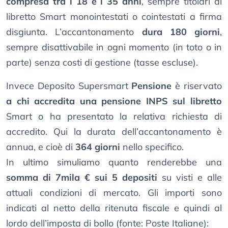
compresa tra i 18 e i 35 anni
, sempre titolari di
libretto Smart monointestati o cointestati a firma
disgiunta. L’accantonamento
dura 180 giorni
,
sempre disattivabile in ogni momento (in toto o in
parte) senza costi di gestione (tasse escluse).
Invece Deposito Supersmart
Pensione
è riservato
a chi accredita una pensione INPS sul libretto
Smart o ha presentato la relativa richiesta di
accredito. Qui la durata dell’accantonamento è
annua, e cioè di
364 giorni
nello specifico.
In ultimo simuliamo quanto renderebbe una
somma di 7mila € sui 5 depositi
su visti e alle
attuali condizioni di mercato. Gli importi sono
indicati al netto della ritenuta fiscale e quindi al
lordo dell’imposta di bollo (fonte: Poste Italiane):