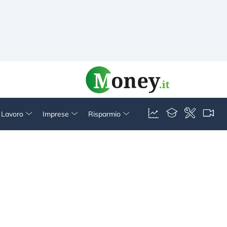
& Lavoro
Imprese
Risparmio