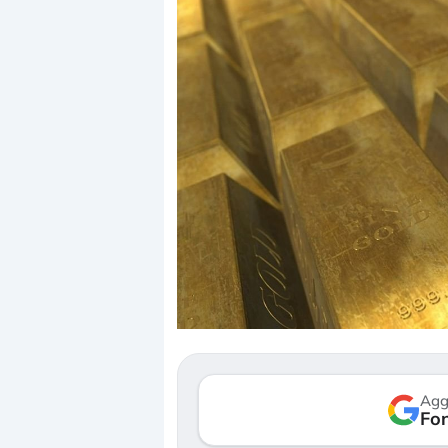
Dalle valutazioni e
correzione. Cosa st
repricing degli asse
Gli investitori stan
mostrando segni di
Agg
verso le (…)
Fon
3 agosto 2026