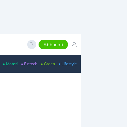
Abbonati
• Motori
• Fintech
• Green
• Lifestyle