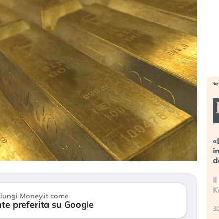
streme alla
«La mia vita è rovinata». Investitori
a guidando il
in preda al panico dopo lo scoppio
t?
della bolla AI
no finalmente
Il crollo della bolla AI travolge il
 stanchezza
Kospi, mentre gli investitori retail (…)
iungi Money.it come
te preferita su Google
30 luglio 2026