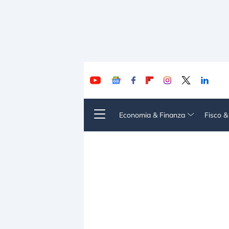
Economia & Finanza
Fisco 