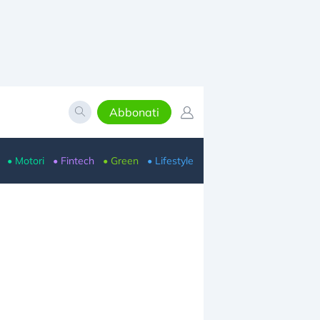
Abbonati
• Motori
• Fintech
• Green
• Lifestyle