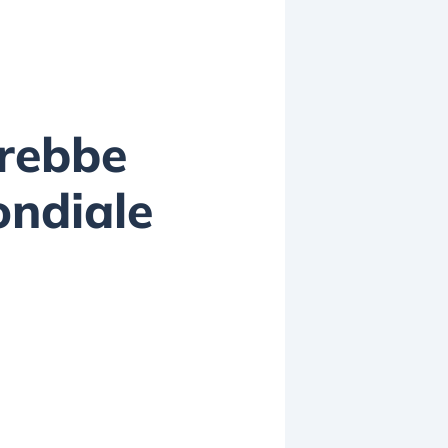
trebbe
ondiale