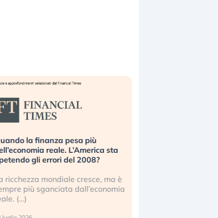
uando la finanza pesa più
Russia e Cina pronti
ell’economia reale. L’America sta
Starlink. Gli investit
ipetendo gli errori del 2008?
sottovalutando il ris
a ricchezza mondiale cresce, ma è
Gli investitori tech c
empre più sganciata dall’economia
ignorare il rischio geop
eale. (…)
17 luglio 2026
 luglio 2026