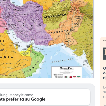
eme alla
«La mia vita è rovinata». Investitori
Q
uidando il
in preda al panico dopo lo scoppio
d
della bolla AI
r
finalmente
Il crollo della bolla AI travolge il
L
tanchezza
Kospi, mentre gli investitori retail (…)
s
iungi Money.it come
r
te preferita su Google
30 luglio 2026
24