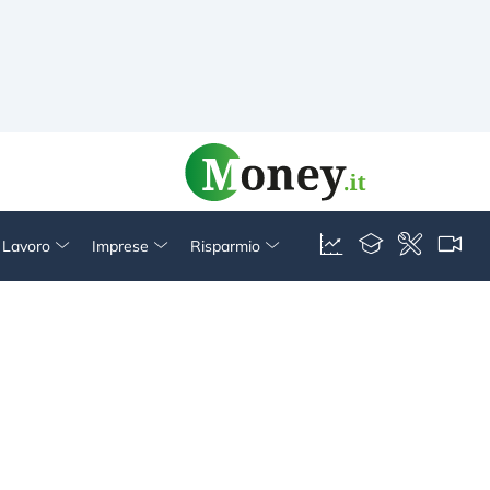
& Lavoro
Imprese
Risparmio