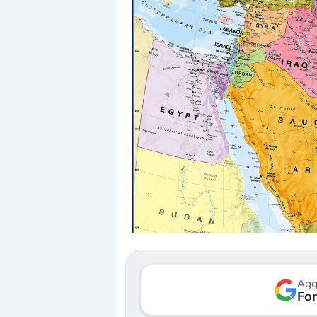
Dalle valutazioni estr
correzione. Cosa sta g
repricing degli asset?
Gli investitori stanno 
mostrando segni di s
Agg
verso le (…)
Fon
3 agosto 2026