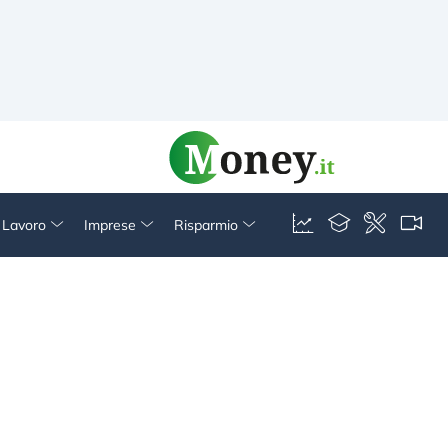
& Lavoro
Imprese
Risparmio