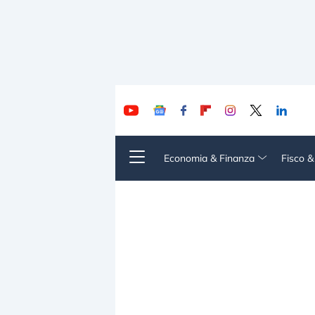
Economia & Finanza
Fisco 