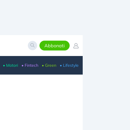
Abbonati
• Motori
• Fintech
• Green
• Lifestyle