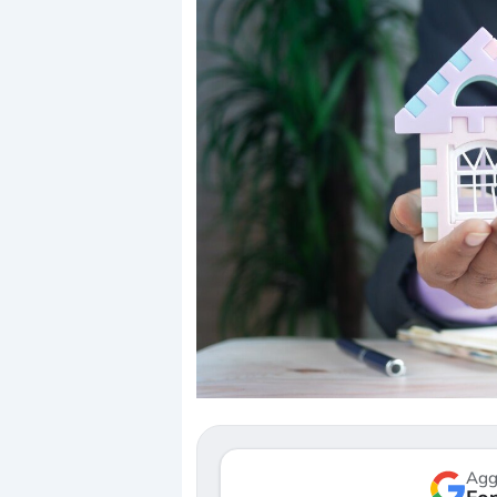
Dalle valutazioni 
correzione. Cosa 
repricing degli as
Gli investitori st
mostrando segni 
verso le (…)
Agg
3 agosto 2026