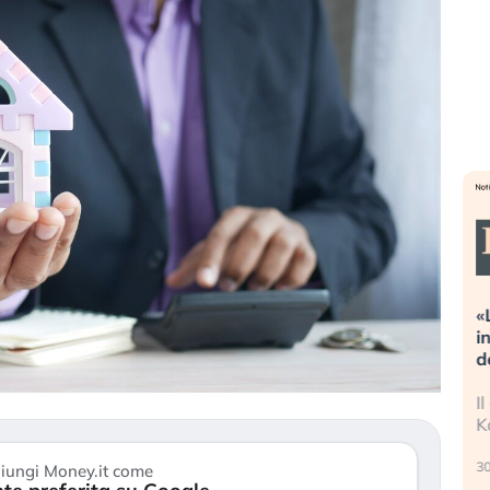
estreme alla
«La mia vita è rovinata». Investitori
sta guidando il
in preda al panico dopo lo scoppio
set?
della bolla AI
anno finalmente
Il crollo della bolla AI travolge il
di stanchezza
Kospi, mentre gli investitori retail (…)
30 luglio 2026
iungi Money.it come