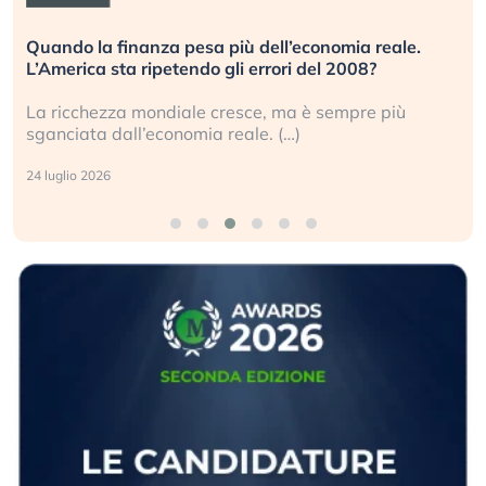
ù dell’economia reale.
Russia e Cina pronti a spegne
 errori del 2008?
investitori stanno sottovaluta
sce, ma è sempre più
Gli investitori tech continuano
ale. (…)
geopolitico: il (…)
17 luglio 2026