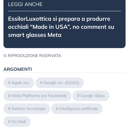
LEGGI ANCHE
EssilorLuxottica si prepara a produrre
occhiali “Made in USA”, no comment su
smart glasses Meta
© RIPRODUZIONE RISERVATA
ARGOMENTI
#
Apple Inc.
#
Google inc. (GOOG)
#
Meta Platforms (ex Facebook)
#
Google Glass
#
Settore tecnologia
#
Intelligenza artificiale
#
Occhiali