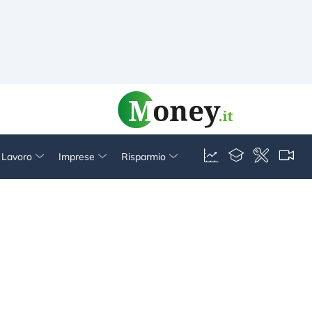
& Lavoro
Imprese
Risparmio