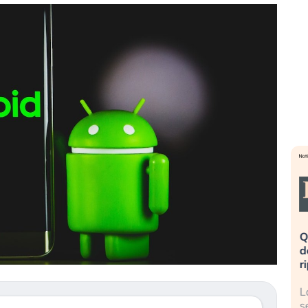
eme alla
«La mia vita è rovinata». Investitori
Q
uidando il
in preda al panico dopo lo scoppio
d
della bolla AI
r
finalmente
Il crollo della bolla AI travolge il
L
tanchezza
Kospi, mentre gli investitori retail (…)
s