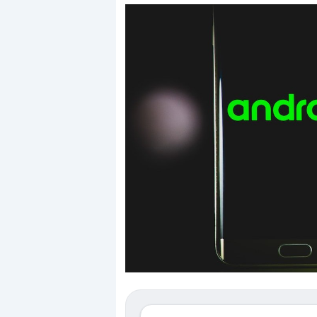
Dalle valutazioni estr
correzione. Cosa sta g
repricing degli asset?
Gli investitori stanno 
mostrando segni di s