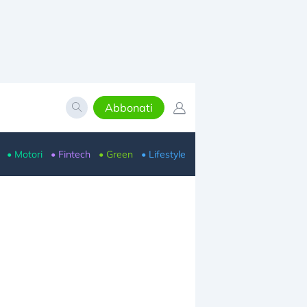
Abbonati
• Motori
• Fintech
• Green
• Lifestyle