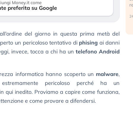
iungi Money.it come
r
te preferita su Google
30 luglio 2026
24
ll’ordine del giorno in questa prima metà del
operto un pericoloso tentativo di
phising
ai danni
Oggi, invece, tocca a chi ha un
telefono Android
curezza informatica hanno scoperto un
malware
,
 estremamente pericoloso perché ha un
n qui inedito. Proviamo a capire come funziona,
attenzione e come provare a difendersi.