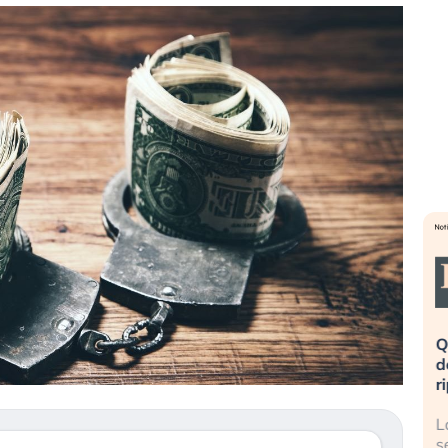
eme alla
«La mia vita è rovinata». Investitori
Q
uidando il
in preda al panico dopo lo scoppio
d
della bolla AI
r
finalmente
Il crollo della bolla AI travolge il
L
tanchezza
Kospi, mentre gli investitori retail (…)
s