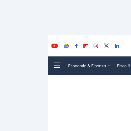
Economia & Finanza
Fisco 