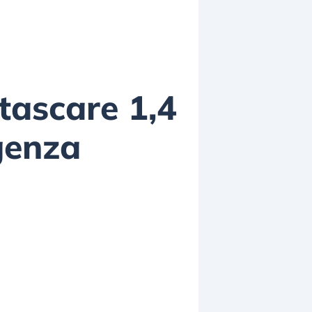
ntascare 1,4
igenza