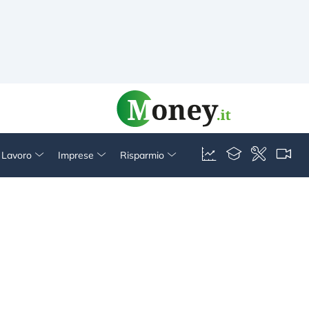
& Lavoro
Imprese
Risparmio