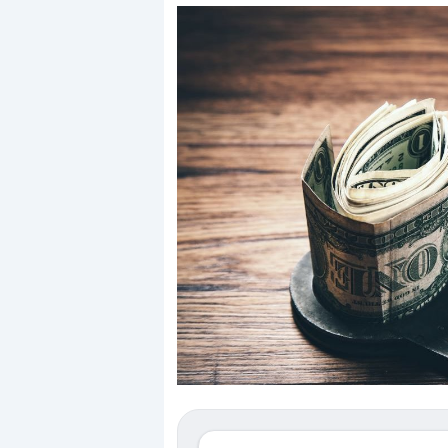
Dalle valutazioni estr
correzione. Cosa sta g
repricing degli asset?
Gli investitori stanno 
mostrando segni di s