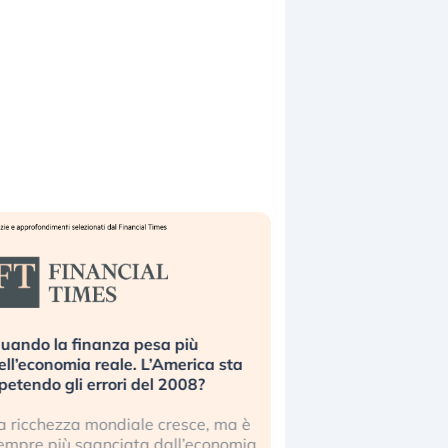
uando la finanza pesa più
Russia e Cina pronti
ell’economia reale. L’America sta
Starlink. Gli investit
ipetendo gli errori del 2008?
sottovalutando il ris
a ricchezza mondiale cresce, ma è
Gli investitori tech c
empre più sganciata dall’economia
ignorare il rischio geop