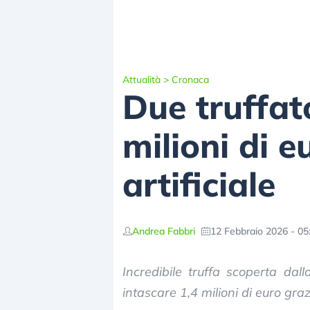
Attualità
>
Cronaca
Due truffato
milioni di e
artificiale
Andrea Fabbri
12 Febbraio 2026 - 05
Incredibile truffa scoperta dal
intascare 1,4 milioni di euro grazi