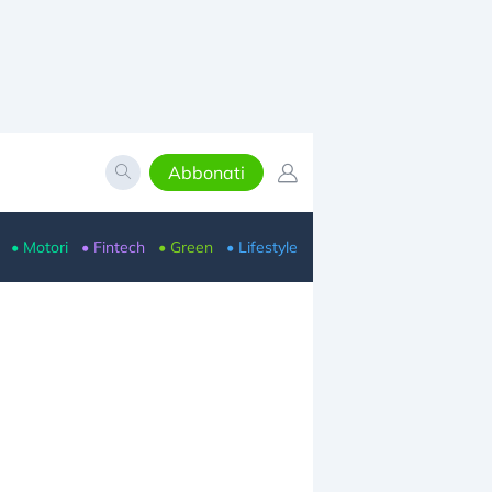
Abbonati
• Motori
• Fintech
• Green
• Lifestyle