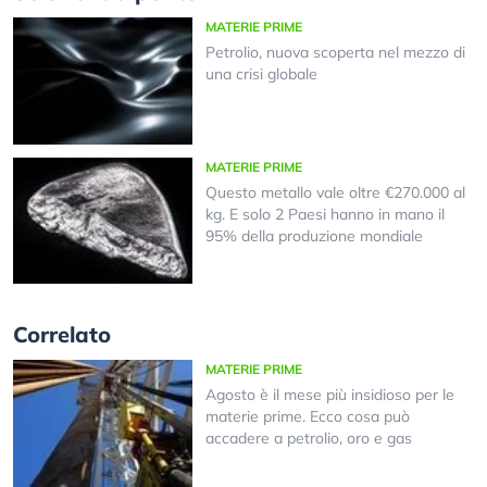
MATERIE PRIME
Petrolio, nuova scoperta nel mezzo di
una crisi globale
MATERIE PRIME
Questo metallo vale oltre €270.000 al
kg. E solo 2 Paesi hanno in mano il
95% della produzione mondiale
Correlato
MATERIE PRIME
Agosto è il mese più insidioso per le
materie prime. Ecco cosa può
accadere a petrolio, oro e gas