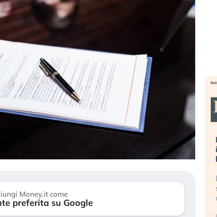
sa più
Russia e Cina pronti a spegnere
L
’America sta
Starlink. Gli investitori stanno
i
l 2008?
sottovalutando il rischio?
l
 cresce, ma è
Gli investitori tech continuano a
L
dall’economia
ignorare il rischio geopolitico: il (…)
s
iungi Money.it come
c
te preferita su Google
17 luglio 2026
9 