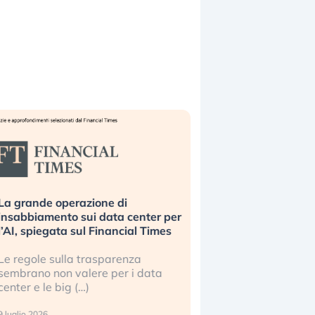
a grande operazione di
Bending Spoons non 
nsabbiamento sui data center per
la tecnologia europe
’AI, spiegata sul Financial Times
scalare?
e regole sulla trasparenza
Perché gli americani e 
embrano non valere per i data
stanno superando in 
enter e le big (…)
2 luglio 2026
luglio 2026