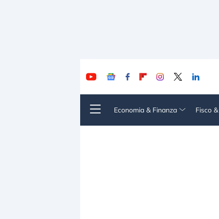
Economia & Finanza
Fisco 