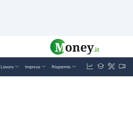
& Lavoro
Imprese
Risparmio