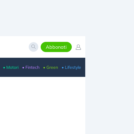
Abbonati
• Motori
• Fintech
• Green
• Lifestyle