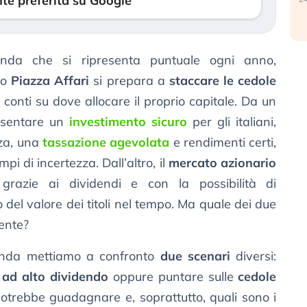
te preferita su Google
da che si ripresenta puntuale ogni anno,
do
Piazza Affari
si prepara a
staccare le cedole
i conti su dove allocare il proprio capitale. Da un
esentare un
investimento sicuro
per gli italiani,
nza, una
tassazione agevolata
e rendimenti certi,
pi di incertezza. Dall’altro, il
mercato azionario
 grazie ai dividendi e con la possibilità di
el valore dei titoli nel tempo. Ma quale dei due
ente?
anda mettiamo a confronto
due scenari
diversi:
i ad alto dividendo
oppure puntare sulle
cedole
potrebbe guadagnare e, soprattutto, quali sono i