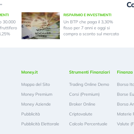
Co
MENTI
RISPARMIO E INVESTIMENTI
o 30.000
Un BTP che paga il 3,30%
fruttifero
fisso per 7 anni e oggi si
 3,25%
compra a sconto sul mercato
Money.it
Strumenti Finanziari
Finanza 
Mappa del Sito
Trading Online Demo
Borsa It
Money Premium
Corsi (Premium)
Borse E
Money Aziende
Broker Online
Borsa A
Pubblicità
Criptovalute
Materie 
Pubblicità Elettorale
Calcolo Percentuale
Valute (