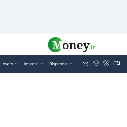
& Lavoro
Imprese
Risparmio