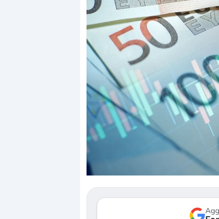
Dalle valutazioni estr
correzione. Cosa sta g
repricing degli asset?
Gli investitori stanno 
mostrando segni di s
verso le (…)
Agg
3 agosto 2026