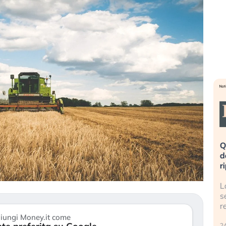
eme alla
«La mia vita è rovinata». Investitori
Q
uidando il
in preda al panico dopo lo scoppio
d
della bolla AI
r
finalmente
Il crollo della bolla AI travolge il
L
tanchezza
Kospi, mentre gli investitori retail (…)
s
r
30 luglio 2026
iungi Money.it come
24