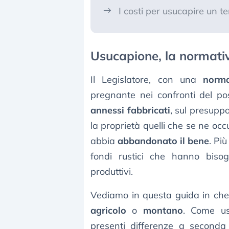
I costi per usucapire un t
Usucapione, la normati
Il Legislatore, con una
norma
pregnante nei confronti del p
annessi fabbricati
, sul presupp
la proprietà quelli che se ne occ
abbia
abbandonato il bene
. Più
fondi rustici che hanno biso
produttivi.
Vediamo in questa guida in che
agricolo
o
montano
. Come u
presenti differenze a seconda 