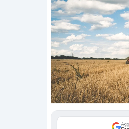
Dalle valutazioni estr
correzione. Cosa sta g
repricing degli asset?
Gli investitori stanno 
mostrando segni di s
verso le (…)
Agg
3 agosto 2026