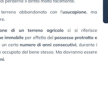
di perderne il diritto molto facilmente.
 terreno abbandonato con l’
usucapione
, ma
re.
ione di un terreno agricolo
ci si riferisce
ene immobile
per effetto del
possesso protratto e
r un certo
numero di anni consecutivi
, durante i
si è occupato del bene stesso. Ma dovranno essere
oni
.