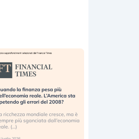
uando la finanza pesa più
Russia e Cina pronti
ell’economia reale. L’America sta
Starlink. Gli investit
ipetendo gli errori del 2008?
sottovalutando il ris
a ricchezza mondiale cresce, ma è
Gli investitori tech c
empre più sganciata dall’economia
ignorare il rischio geop
eale. (…)
17 luglio 2026
 luglio 2026