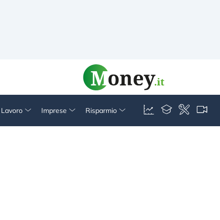
& Lavoro
Imprese
Risparmio