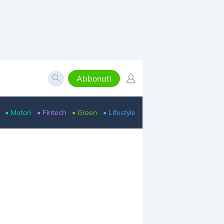
Abbonati
• Motori
• Fintech
• Green
• Lifestyle