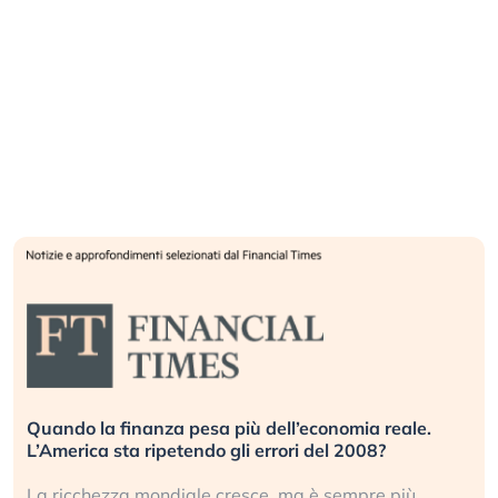
Russia e Cina pronti a spegnere Starlink. Gli
investitori stanno sottovalutando il rischio?
Gli investitori tech continuano a ignorare il rischio