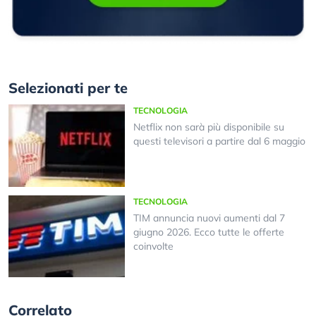
Selezionati per te
TECNOLOGIA
Netflix non sarà più disponibile su
questi televisori a partire dal 6 maggio
TECNOLOGIA
TIM annuncia nuovi aumenti dal 7
giugno 2026. Ecco tutte le offerte
coinvolte
Correlato