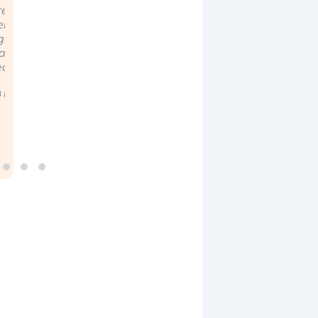
ignorare il
valere per i
e i cinesi ci
rischio
data center e
stanno
geopolitico:
le big (…)
superando
il (…)
in ogni
campo (…)
9 luglio 2026
17 luglio 2026
2 luglio 2026