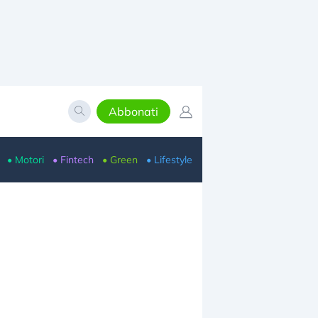
Abbonati
• Motori
• Fintech
• Green
• Lifestyle