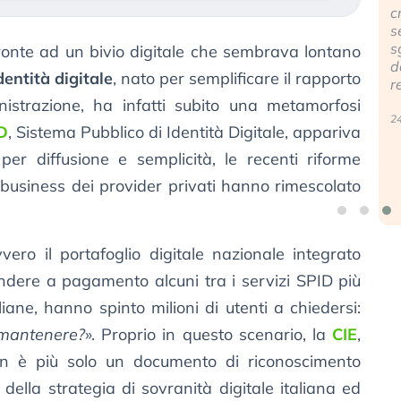
investitori
della
cresce, ma è
stanno
bolla AI
sempre più
finalmente
travolge il
sganciata
 fronte ad un bivio digitale che sembrava lontano
mostrando
Kospi,
dall’economia
dentità digitale
, nato per semplificare il rapporto
segni di
mentre gli
reale. (…)
stanchezza
investitori
istrazione, ha infatti subito una metamorfosi
verso le (…)
retail (…)
24 luglio 2026
D
, Sistema Pubblico di Identità Digitale, appariva
3 agosto 2026
30 luglio
per diffusione e semplicità, le recenti riforme
2026
 business dei provider privati hanno rimescolato
vvero il portafoglio digitale nazionale integrato
rendere a pagamento alcuni tra i servizi SPID più
liane, hanno spinto milioni di utenti a chiedersi:
 mantenere?
». Proprio in questo scenario, la
CIE
,
non è più solo un documento di riconoscimento
o della strategia di sovranità digitale italiana ed