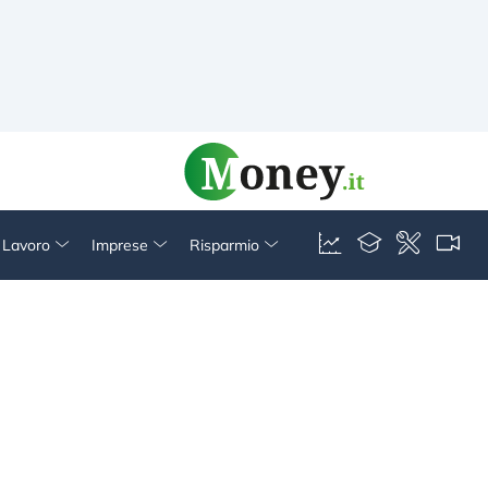
& Lavoro
Imprese
Risparmio