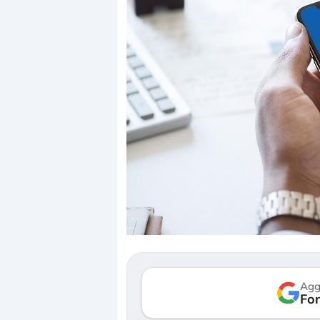
Agg
Fon