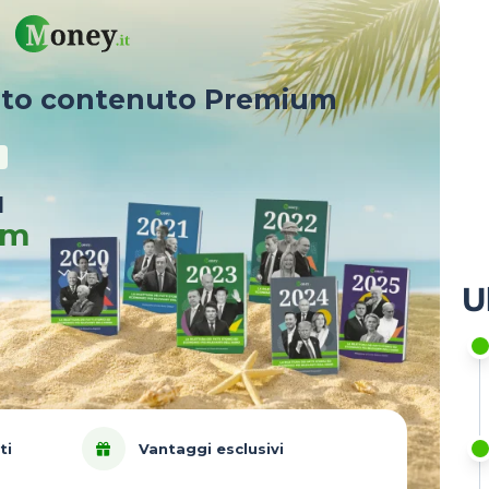
sto contenuto Premium
u
um
U
ti
Vantaggi esclusivi