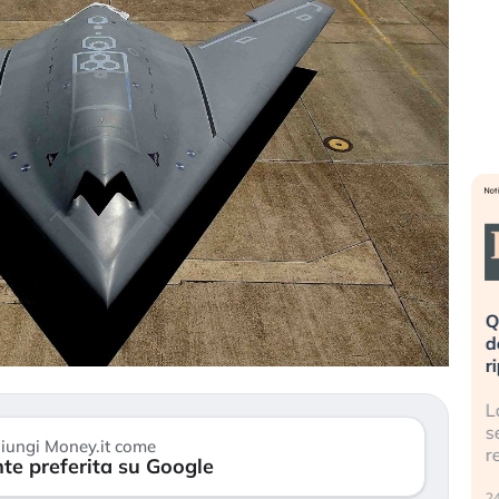
eme alla
«La mia vita è rovinata». Investitori
Q
uidando il
in preda al panico dopo lo scoppio
d
della bolla AI
r
finalmente
Il crollo della bolla AI travolge il
L
tanchezza
Kospi, mentre gli investitori retail (…)
s
iungi Money.it come
r
te preferita su Google
30 luglio 2026
24