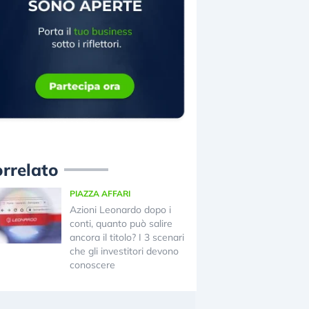
rrelato
PIAZZA AFFARI
Azioni Leonardo dopo i
conti, quanto può salire
ancora il titolo? I 3 scenari
che gli investitori devono
conoscere