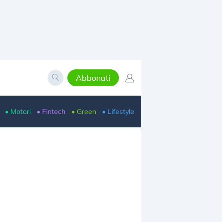
Abbonati
• Motori
• Fintech
• Green
• Lifestyle