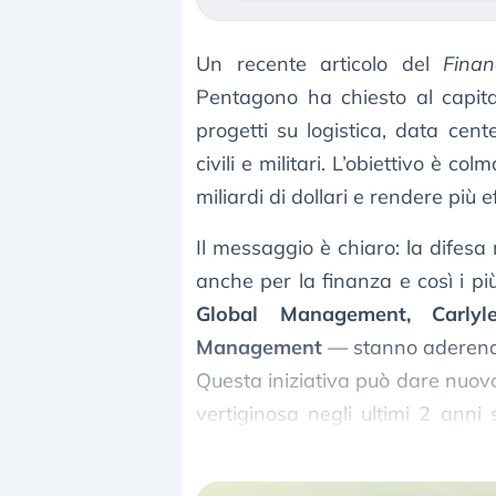
Un recente articolo del
Finan
Pentagono ha chiesto al capital
progetti su logistica, data cent
civili e militari. L’obiettivo è c
miliardi di dollari e rendere più 
Il messaggio è chiaro: la difesa
anche per la finanza e così i pi
Global Management, Carly
Management
— stanno aderendo
Questa iniziativa può dare nuovo 
vertiginosa negli ultimi 2 ann
che effetti avremo in Europa?