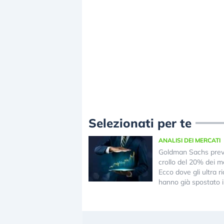
Selezionati per te
ANALISI DEI MERCATI
Goldman Sachs pre
crollo del 20% dei me
Ecco dove gli ultra ri
hanno già spostato i