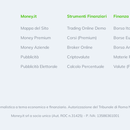
Money.it
Strumenti Finanziari
Finanza 
Mappa del Sito
Trading Online Demo
Borsa It
Money Premium
Corsi (Premium)
Borse E
Money Aziende
Broker Online
Borsa A
Pubblicità
Criptovalute
Materie 
Pubblicità Elettorale
Calcolo Percentuale
Valute (
rnalistica a tema economico e finanziario. Autorizzazione del Tribunale di Roma 
Money.it srl a socio unico (Aut. ROC n.31425) - P. IVA: 13586361001