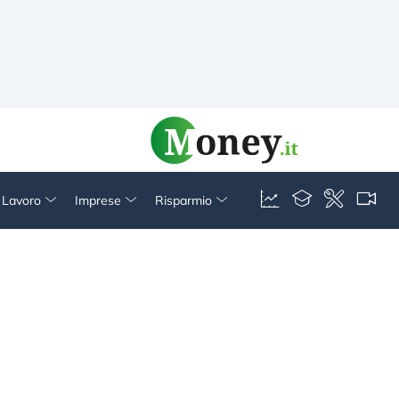
& Lavoro
Imprese
Risparmio