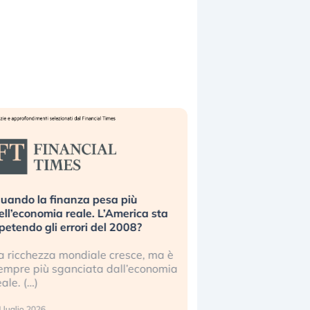
uando la finanza pesa più
Russia e Cina pronti
ell’economia reale. L’America sta
Starlink. Gli investit
ipetendo gli errori del 2008?
sottovalutando il ris
a ricchezza mondiale cresce, ma è
Gli investitori tech c
empre più sganciata dall’economia
ignorare il rischio geop
eale. (…)
17 luglio 2026
 luglio 2026