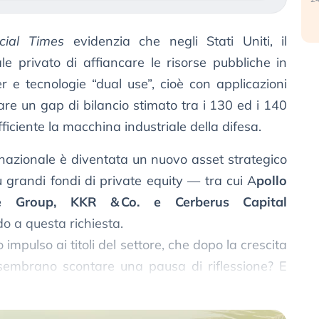
cial Times
evidenzia che negli Stati Uniti, il
e privato di affiancare le risorse pubbliche in
er e tecnologie “dual use”, cioè con applicazioni
olmare un gap di bilancio stimato tra i 130 ed i 140
efficiente la macchina industriale della difesa.
 nazionale è diventata un nuovo asset strategico
ù grandi fondi di private equity — tra cui A
pollo
le Group, KKR & Co. e Cerberus Capital
 a questa richiesta.
impulso ai titoli del settore, che dopo la crescita
i sembrano scontare una pausa di riflessione? E