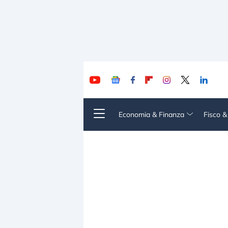
Economia & Finanza
Fisco 