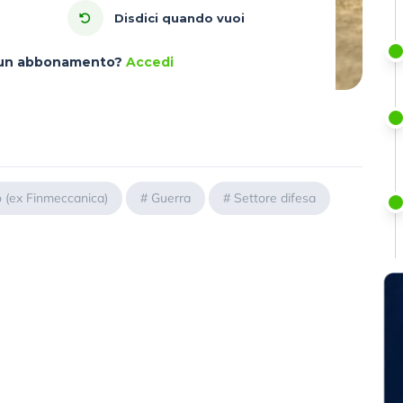
Disdici quando vuoi
à un abbonamento?
Accedi
 (ex Finmeccanica)
#
Guerra
#
Settore difesa