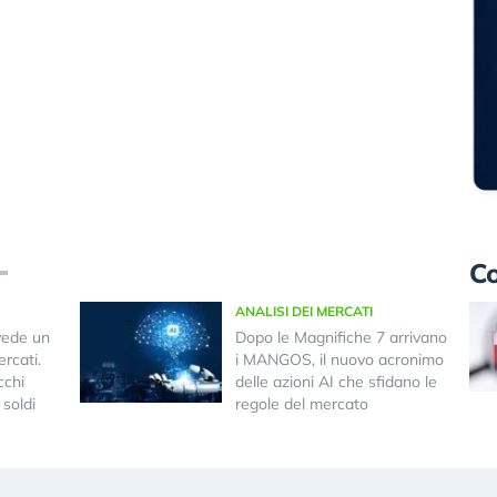
Co
ANALISI DEI MERCATI
vede un
Dopo le Magnifiche 7 arrivano
rcati.
i MANGOS, il nuovo acronimo
cchi
delle azioni AI che sfidano le
 soldi
regole del mercato