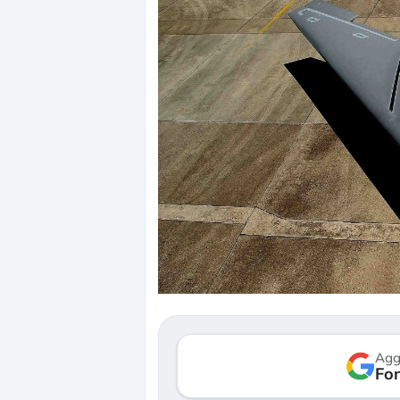
Dalle valutazioni estr
correzione. Cosa sta g
repricing degli asset?
Gli investitori stanno 
mostrando segni di s
Agg
verso le (…)
Fon
3 agosto 2026