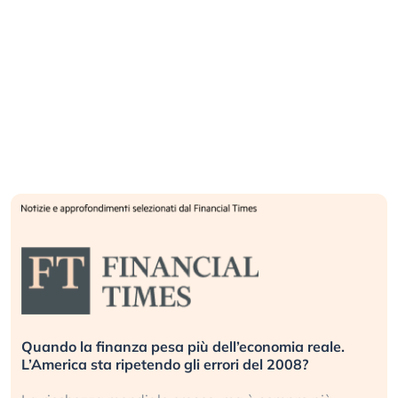
conomia reale.
Russia e Cina pronti a spegnere Starl
 del 2008?
investitori stanno sottovalutando il r