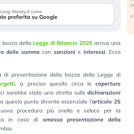
center e le big (…)
iungi Money.it come
te preferita su Google
9 luglio 2026
la bozza della
Legge di Bilancio 2026
arriva una
ro delle somme
con
sanzioni
e
interessi
. Ecco
a
di presentazione della bozza della Legge di
rgetti
, a preciso quesito circa le
coperture
 ci sarebbe stata una stretta sulle
dichiarazioni
a questo punto diventa essenziale l’
articolo 25
ova procedura più snella e veloce per la
a in caso di
omessa presentazione della
ambia.