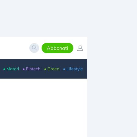
Abbonati
• Motori
• Fintech
• Green
• Lifestyle