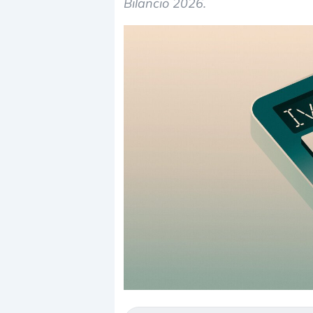
Bilancio 2026.
Quando la finanza pesa più
Russia e Cina p
dell’economia reale. L’America sta
Starlink. Gli inv
ripetendo gli errori del 2008?
sottovalutando i
La ricchezza mondiale cresce, ma è
Gli investitori t
sempre più sganciata dall’economia
ignorare il rischi