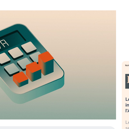
ronti a spegnere
La grande operazione di
estitori stanno
insabbiamento sui data center per
l rischio?
l’AI, spiegata sul Financial Times
ech continuano a
Le regole sulla trasparenza
o geopolitico: il (…)
sembrano non valere per i data