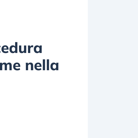
cedura
mme nella