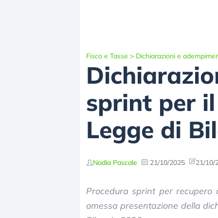
Fisco e Tasse
>
Dichiarazioni e adempimen
Dichiarazio
sprint per 
Legge di Bi
Nadia Pascale
21/10/2025
21/10/
Procedura sprint per recupero 
omessa presentazione della dich