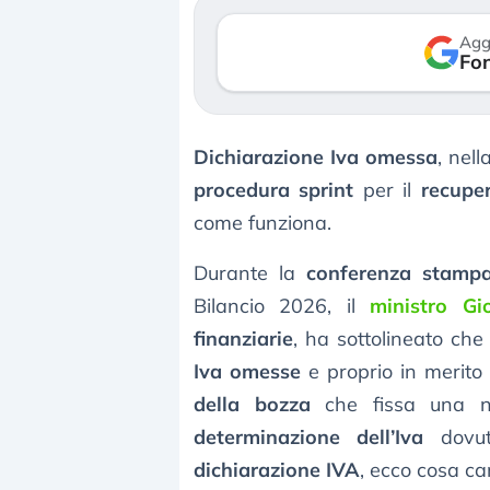
reale. (…)
17 luglio 2026
Agg
Fon
24 luglio 2026
Dichiarazione Iva omessa
, nel
procedura sprint
per il
recupe
come funziona.
Durante la
conferenza stamp
Bilancio 2026, il
ministro Gio
finanziarie
, ha sottolineato che
Iva omesse
e proprio in merito 
della bozza
che fissa una nu
determinazione dell’Iva
dovut
dichiarazione IVA
, ecco cosa c