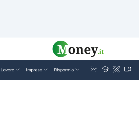
& Lavoro
Imprese
Risparmio