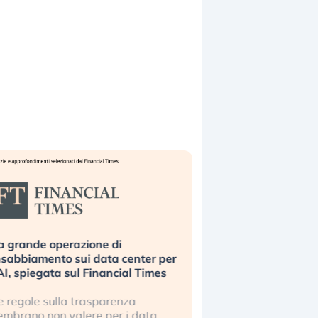
Bending Spoons non basta. Perché
la tecnologia europea non riesce a
scalare?
Perché gli americani e i cinesi ci
stanno superando in ogni campo (…)