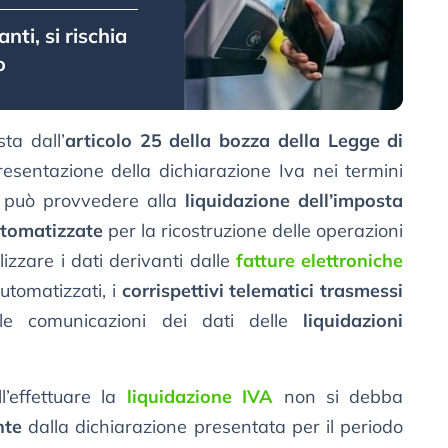
ti, si rischia
o
ta dall’
articolo 25 della bozza della Legge di
esentazione della dichiarazione Iva nei termini
te può provvedere alla
liquidazione dell’imposta
tomatizzate
per la ricostruzione delle operazioni
ilizzare i dati derivanti dalle
fatture elettroniche
utomatizzati, i
corrispettivi telematici trasmessi
lle comunicazioni dei dati delle
liquidazioni
’effettuare la
liquidazione IVA
non si debba
nte
dalla dichiarazione presentata per il periodo