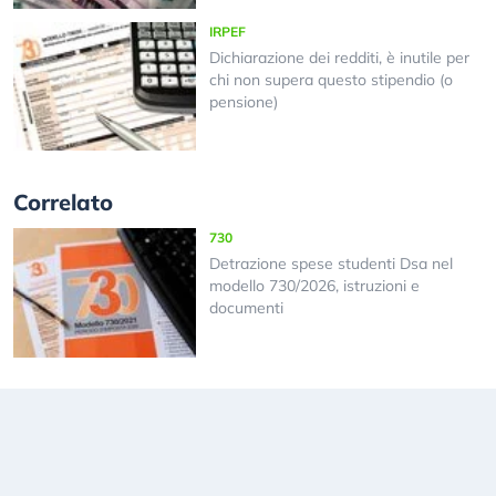
IRPEF
Dichiarazione dei redditi, è inutile per
chi non supera questo stipendio (o
pensione)
Correlato
730
Detrazione spese studenti Dsa nel
modello 730/2026, istruzioni e
documenti