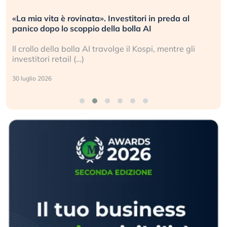
«La mia vita è rovinata». Investitori in preda al
panico dopo lo scoppio della bolla AI
Il crollo della bolla AI travolge il Kospi, mentre gli
investitori retail (…)
30 luglio 2026