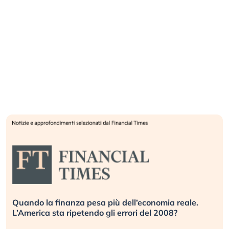
Russia e Cina pronti a spegnere Starlink. Gli
investitori stanno sottovalutando il rischio?