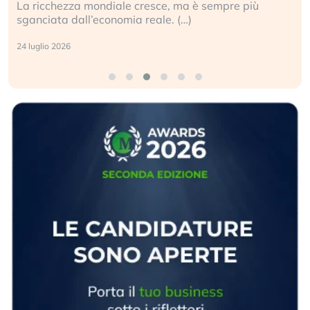
cresce, ma è sempre più
Gli investitori tech continu
 reale. (…)
geopolitico: il (…)
17 luglio 2026