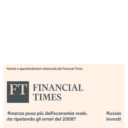
Russia e Cina pronti a spegnere Starlink. Gli
investitori stanno sottovalutando il rischio?