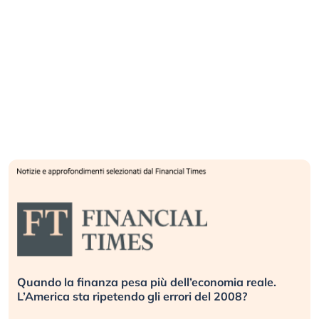
le.
Russia e Cina pronti a spegnere Starlink. Gli
investitori stanno sottovalutando il rischio?