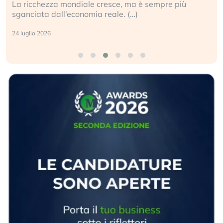
La ricchezza mondiale cresce, ma è sempre più
sganciata dall’economia reale. (…)
24 luglio 2026