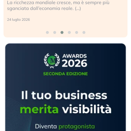
La ricchezza mondiale cresce, ma è sempre più
sganciata dall’economia reale. (…)
24 luglio 2026