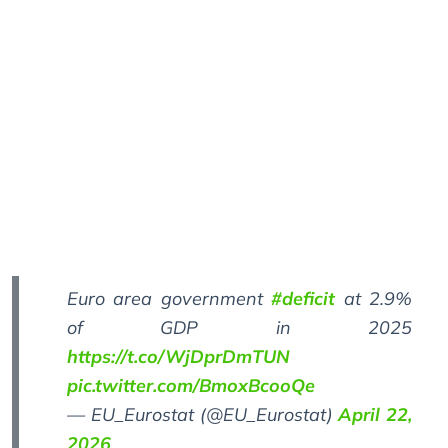
Euro area government
#deficit
at 2.9%
of GDP in 2025
https://t.co/WjDprDmTUN
pic.twitter.com/BmoxBcooQe
— EU_Eurostat (@EU_Eurostat)
April 22,
2026