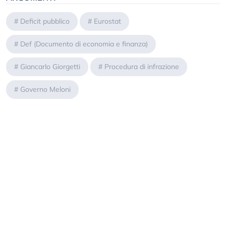
#
Deficit pubblico
#
Eurostat
#
Def (Documento di economia e finanza)
#
Giancarlo Giorgetti
#
Procedura di infrazione
#
Governo Meloni