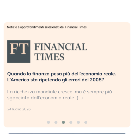
conomia reale.
Russia e Cina pronti a spegnere Starl
 del 2008?
investitori stanno sottovalutando il r
 è sempre più
Gli investitori tech continuano a ignor
geopolitico: il (…)
17 luglio 2026