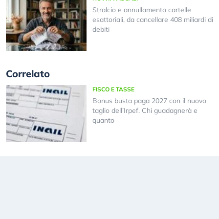
Stralcio e annullamento cartelle
esattoriali, da cancellare 408 miliardi di
debiti
Correlato
FISCO E TASSE
Bonus busta paga 2027 con il nuovo
taglio dell’Irpef. Chi guadagnerà e
quanto