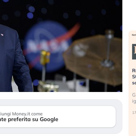
sa più
Russia e Cina pronti a spegnere
L
’America sta
Starlink. Gli investitori stanno
i
l 2008?
sottovalutando il rischio?
l
 cresce, ma è
Gli investitori tech continuano a
L
dall’economia
ignorare il rischio geopolitico: il (…)
s
c
17 luglio 2026
iungi Money.it come
te preferita su Google
9 