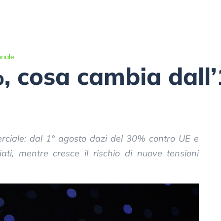
onale
, cosa cambia dall
rciale: dal 1° agosto dazi del 30% contro UE e
ati, mentre cresce il rischio di nuove tensioni