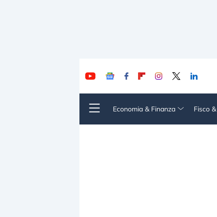
Economia & Finanza
Fisco 