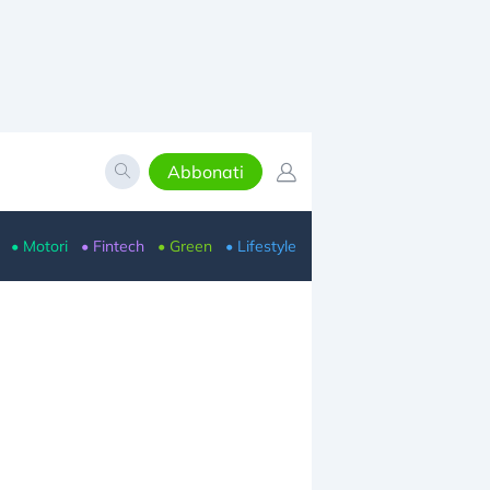
Abbonati
• Motori
• Fintech
• Green
• Lifestyle