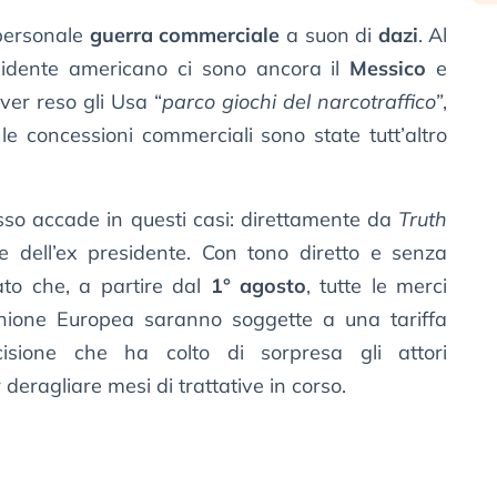
personale
guerra commerciale
a suon di
dazi
. Al
esidente americano ci sono ancora il
Messico
e
aver reso gli Usa “
parco giochi del narcotraffico”
,
le concessioni commerciali sono state tutt’altro
sso accade in questi casi: direttamente da
Truth
e dell’ex presidente. Con tono diretto e senza
to che, a partire dal
1° agosto
, tutte le merci
Unione Europea saranno soggette a una tariffa
isione che ha colto di sorpresa gli attori
r deragliare mesi di trattative in corso.