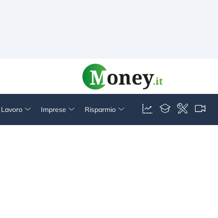
& Lavoro
Imprese
Risparmio