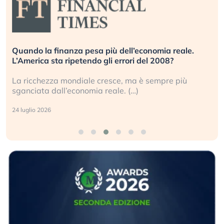
l’economia reale.
Russia e Cina pronti a spegnere St
ri del 2008?
investitori stanno sottovalutando i
ma è sempre più
Gli investitori tech continuano a ign
…)
geopolitico: il (…)
17 luglio 2026