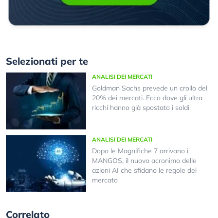
Selezionati per te
ANALISI DEI MERCATI
Goldman Sachs prevede un crollo del
20% dei mercati. Ecco dove gli ultra
ricchi hanno già spostato i soldi
ANALISI DEI MERCATI
Dopo le Magnifiche 7 arrivano i
MANGOS, il nuovo acronimo delle
azioni AI che sfidano le regole del
mercato
Correlato