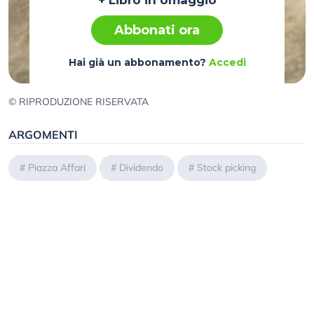
+ Libro in omaggio
Abbonati ora
Hai già un abbonamento?
Accedi
© RIPRODUZIONE RISERVATA
ARGOMENTI
#
Piazza Affari
#
Dividendo
#
Stock picking