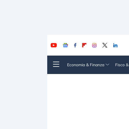
Economia & Finanza
Fisco 