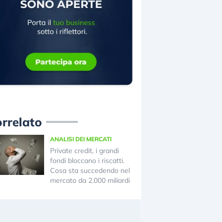
rrelato
ANALISI DEI MERCATI
Private credit, i grandi
fondi bloccano i riscatti.
Cosa sta succedendo nel
mercato da 2.000 miliardi