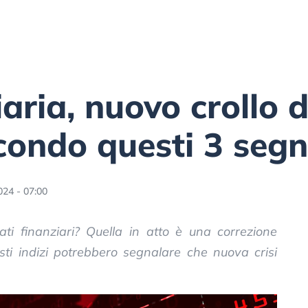
iaria, nuovo crollo 
econdo questi 3 segn
024 - 07:00
i finanziari? Quella in atto è una correzione
esti indizi potrebbero segnalare che nuova crisi