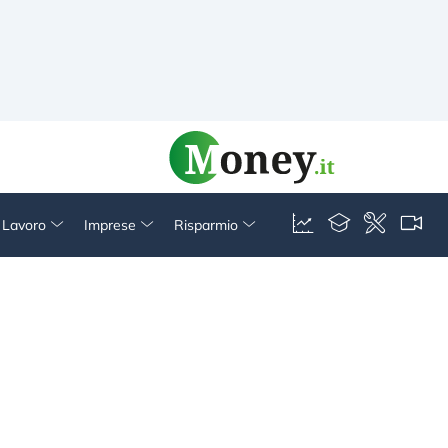
& Lavoro
Imprese
Risparmio