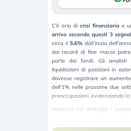
Fon
C’è aria di
crisi finanziaria
e 
arrivo secondo questi 3 segnal
circa il
5,6%
dall’inizio dell’ann
dai record di fine marzo potre
parte dei fondi. Gli analist
liquidazioni di posizioni in azi
dovesse registrare un aumento d
dell’1% nelle prossime due se
preoccupazioni, evidenziando la po
Vediamo nel dettaglio i segnal
imminente crollo dei mercati fina