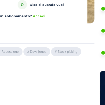
Disdici quando vuoi
à un abbonamento?
Accedi
#
Recessione
#
Dow Jones
#
Stock picking