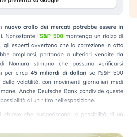
te preferita su Google
un
nuovo crollo dei mercati potrebbe essere in
i
. Nonostante l’
S&P 500
mantenga un rialzo di
o, gli esperti avvertono che la correzione in atto
bbe ampliarsi, portando a ulteriori vendite da
i di Nomura stimano che possano verificarsi
oni per circa
45 miliardi di dollari
se l’S&P 500
ella volatilità, con movimenti giornalieri medi
ttimane. Anche Deutsche Bank condivide queste
ssibilità di un ritiro nell’esposizione.
i chiave che suggeriscono la possibilità di un
nziari.