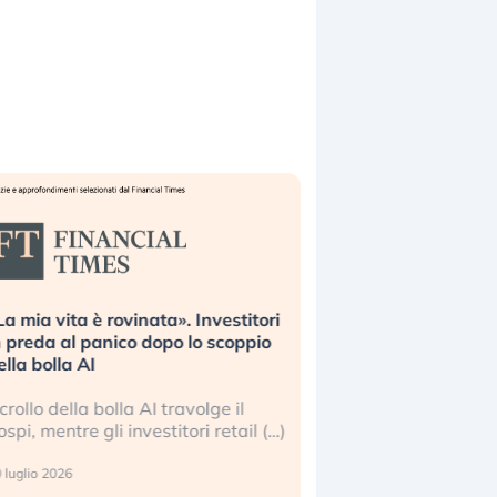
La mia vita è rovinata». Investitori
Quando la finanza p
n preda al panico dopo lo scoppio
dell’economia reale. 
ella bolla AI
ripetendo gli errori 
l crollo della bolla AI travolge il
La ricchezza mondial
ospi, mentre gli investitori retail (…)
sempre più sganciata
reale. (…)
 luglio 2026
24 luglio 2026