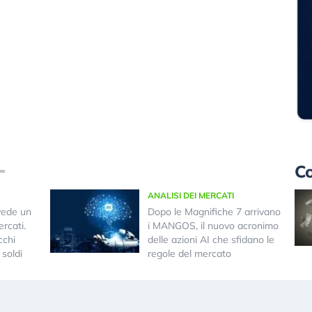
Co
ANALISI DEI MERCATI
vede un
Dopo le Magnifiche 7 arrivano
rcati.
i MANGOS, il nuovo acronimo
cchi
delle azioni AI che sfidano le
 soldi
regole del mercato