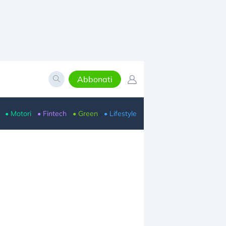
Abbonati
• Motori
• Fintech
• Green
• Lifestyle