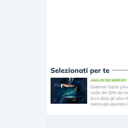
Selezionati per te
ANALISI DEI MERCATI
Goldman Sachs pre
crollo del 20% dei me
Ecco dove gli ultra ri
hanno già spostato i