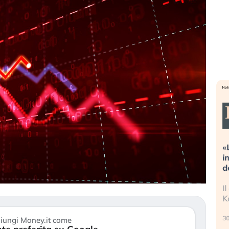
Dalle valutazioni estreme alla
«
correzione. Cosa sta guidando il
i
repricing degli asset?
d
Gli investitori stanno finalmente
I
mostrando segni di stanchezza
K
verso le (…)
30
iungi Money.it come
3 agosto 2026