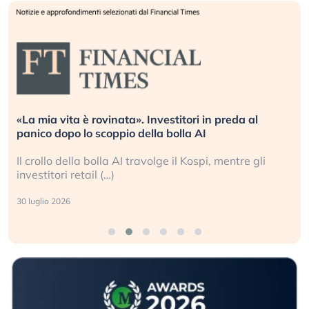
«La mia vita è rovinata». Investitori in preda al
panico dopo lo scoppio della bolla AI
Il crollo della bolla AI travolge il Kospi, mentre gli
investitori retail (…)
30 luglio 2026