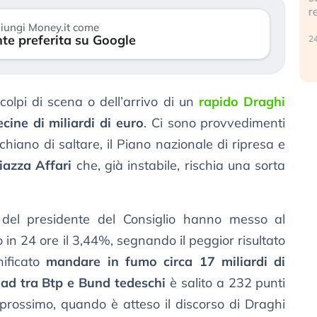
r
30 luglio 2026
iungi Money.it come
te preferita su Google
24
colpi di scena o dell’arrivo di un
rapido Draghi
cine di miliardi di euro
. Ci sono provvedimenti
hiano di saltare, il Piano nazionale di ripresa e
iazza Affari
che, già instabile, rischia una sorta
e del presidente del Consiglio hanno messo al
 in 24 ore il 3,44%, segnando il peggior risultato
nificato
mandare in fumo circa 17 miliardi di
ad tra Btp e Bund tedeschi
è salito a 232 punti
prossimo, quando è atteso il discorso di Draghi