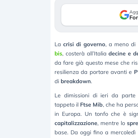
verso le (…)
Agg
Fon
3 agosto 2026
La
crisi di governo
, a meno di 
bis
, costerà all’Italia
decine e de
da fare già questo mese che risc
resilienza da portare avanti e
P
di
breakdown
.
Le dimissioni di ieri da part
tappeto il
Ftse Mib
, che ha perso
in Europa. Un tonfo che è sig
capitalizzazione
, mentre lo
spre
base. Da oggi fino a mercoledì 