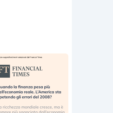
uando la finanza pesa più
Russia e Cina pronti
ell’economia reale. L’America sta
Starlink. Gli investit
ipetendo gli errori del 2008?
sottovalutando il ris
a ricchezza mondiale cresce, ma è
Gli investitori tech c
empre più sganciata dall’economia
ignorare il rischio geop