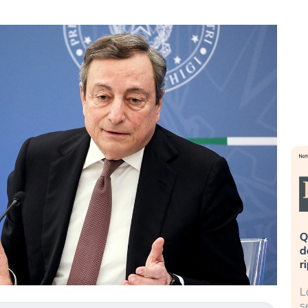
eme alla
«La mia vita è rovinata». Investitori
Q
uidando il
in preda al panico dopo lo scoppio
d
della bolla AI
r
finalmente
Il crollo della bolla AI travolge il
L
tanchezza
Kospi, mentre gli investitori retail (…)
s