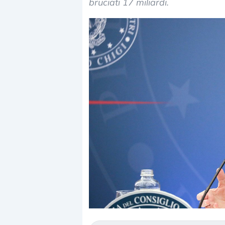
bruciati 17 miliardi.
Dalle valutazioni estr
correzione. Cosa sta g
repricing degli asset?
Gli investitori stanno 
mostrando segni di s