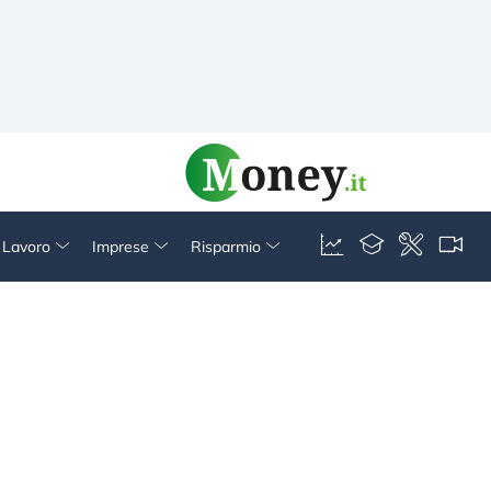
& Lavoro
Imprese
Risparmio