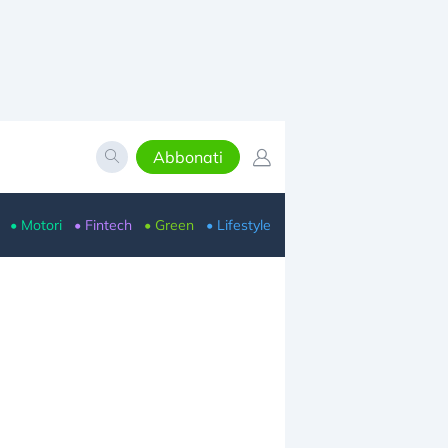
Abbonati
• Motori
• Fintech
• Green
• Lifestyle